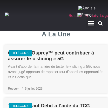
A La Une
RegTech – La plateforme Imperium
Le Guide D’achat
À propos de nous
Comment Osprey™ peut contribuer à
TÉLÉCOMS
assurer le « slicing » 5G
Avant d’aborder la manière de tester le « slicing » 5G, nous
avons jugé opportun de rappeler tout d’abord les opportunités
et les défis que
Roscom
6 juillet 2026
Tests du Haut Débit à l’aide du TCG
TÉLÉCOMS