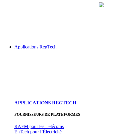
Aller
au
contenu
Applications RegTech
APPLICATIONS REGTECH
FOURNISSEURS DE PLATEFORMES
RAFM pour les Télécoms
EnTech pour l’Électricité