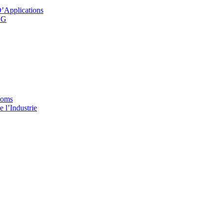
’Applications
CG
coms
 l’Industrie