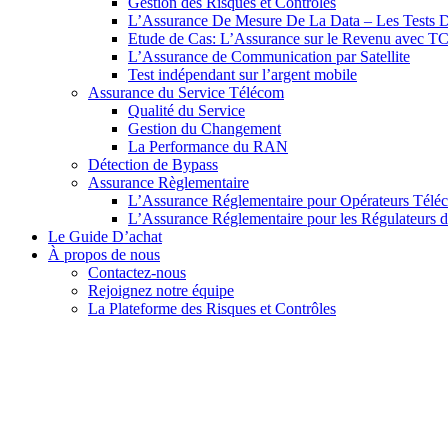
Gestion des Risques et Contrôles
L’Assurance De Mesure De La Data – Les Tests D
Etude de Cas: L’Assurance sur le Revenu avec T
L’Assurance de Communication par Satellite
Test indépendant sur l’argent mobile
Assurance du Service Télécom
Qualité du Service
Gestion du Changement
La Performance du RAN
Détection de Bypass
Assurance Règlementaire
L’Assurance Réglementaire pour Opérateurs Télé
L’Assurance Réglementaire pour les Régulateurs de
Le Guide D’achat
À propos de nous
Contactez-nous
Rejoignez notre équipe
La Plateforme des Risques et Contrôles