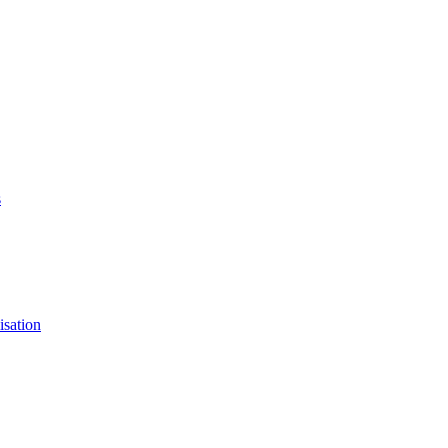
s
isation