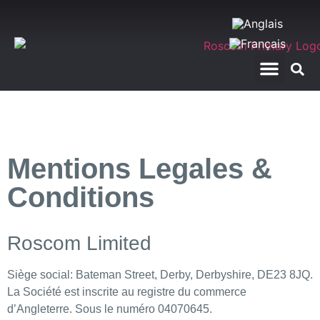
RegTech – La plateforme Imperium
Le Guide D’achat
À propos de nous
Mentions Legales &
Conditions
Roscom Limited
Siège social: Bateman Street, Derby, Derbyshire, DE23 8JQ.
La Société est inscrite au registre du commerce
d’Angleterre. Sous le numéro 04070645.