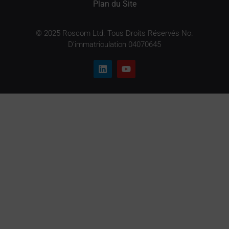
Plan du Site
© 2025 Roscom Ltd. Tous Droits Réservés No.
D’immatriculation 04070645