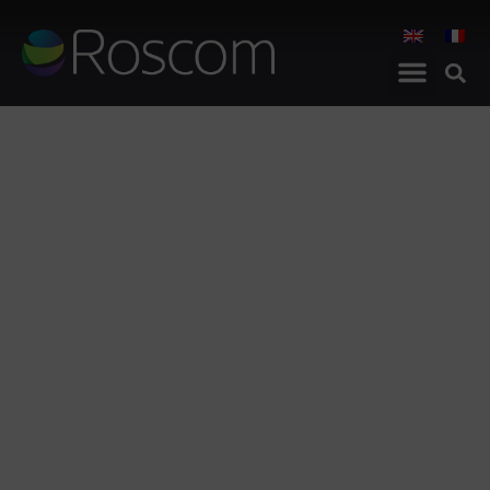
ASSURANCE DES
SERVICES DE
TÉLÉCOMMUNICATION
La qualité de service (QoS) n’a jamais été
aussi importante pour vos clients. Nos
générateurs d’appels d’essai permettent
de s’assurer que votre réseau est
optimisé.