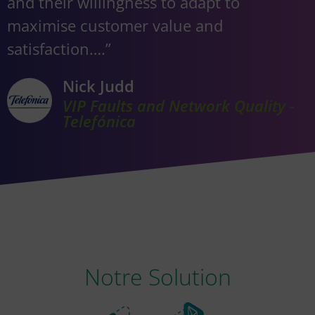
and their willingness to adapt to
maximise customer value and
satisfaction….”
Nick Judd
VIP Faults and Network Quality -
Telefónica
Notre Solution​