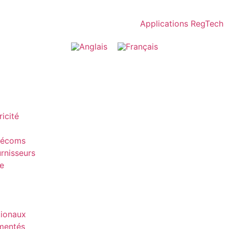
Applications RegTech
icité
élécoms
rnisseurs
de
tionaux
ementés