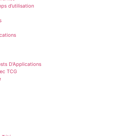
ps d’utilisation
s
cations
sts D’Applications
vec TCG
e